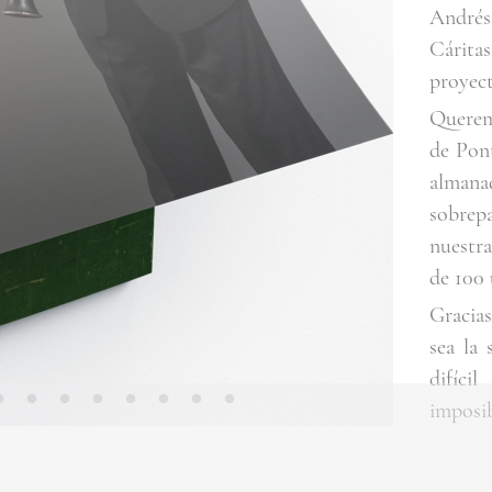
Andrés
Cáritas
proyect
Querem
de Pont
almana
sobrep
nuestr
de 100 
Gracia
sea la 
difíc
imposib