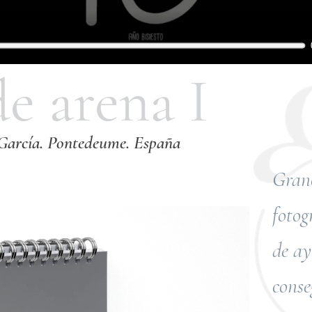
 de arena 
García. Pontedeume. España
Grano
fotog
de ay
conse