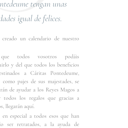
ontedeume tengan unas
ades igual de felices.
creado un calendario de nuestro
que todos vosotros podáis
irlo y del que todos los beneficios
estinados a Cáritas Pontedeume,
s como pajes de sus majestades, se
arán de ayudar a los Reyes Magos a
ir todos los regalos que gracias a
s, llegarán aquí.
s en especial a todos esos que han
do ser retratados, a la ayuda de