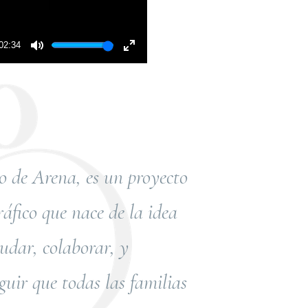
02:34
I
 de Arena, es un proyecto
ráfico que nace de la idea
udar, colaborar, y
guir que todas las familias