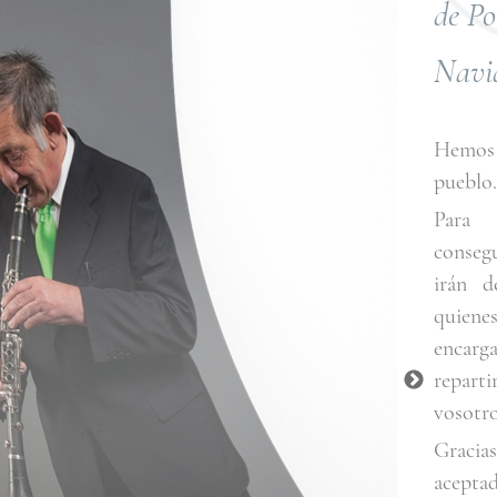
de P
Navid
Hemos 
pueblo.
Para 
consegu
irán d
quiene
encarg
repart
vosotro
Gracia
acepta