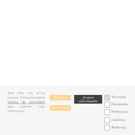
Este sitio web utiliza
Necesarias
cookies. Consulta nuestra
Denegar
Aceptar
seleccionados
política de privacidad
Funcionales
para obtener más
Aceptar todo
información.
Preferencias
Analíticas
Marketing