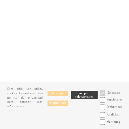
Este sitio web utiliza
Necesarias
cookies. Consulta nuestra
Denegar
Aceptar
seleccionados
política de privacidad
Funcionales
para obtener más
Aceptar todo
información.
Preferencias
Analíticas
Marketing