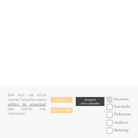
Este sitio web utiliza
Necesarias
cookies. Consulta nuestra
Denegar
Aceptar
seleccionados
política de privacidad
Funcionales
para obtener más
Aceptar todo
información.
Preferencias
Analíticas
Marketing