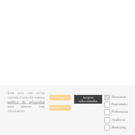
Este sitio web utiliza
Necesarias
cookies. Consulta nuestra
Denegar
Aceptar
seleccionados
política de privacidad
Funcionales
para obtener más
Aceptar todo
información.
Preferencias
Analíticas
Marketing